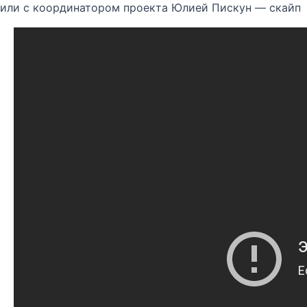
или с координатором проекта Юлией Пискун — скайп 