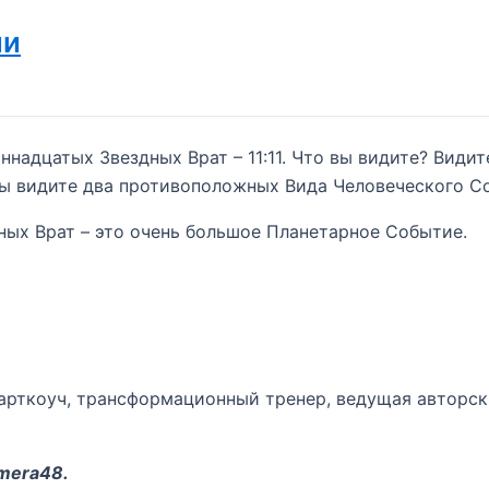
ии
надцатых Звездных Врат – 11:11. Что вы видите? Види
ы видите два противоположных Вида Человеческого С
ых Врат – это очень большое Планетарное Событие.
 арткоуч, трансформационный тренер, ведущая авторск
mera48
.