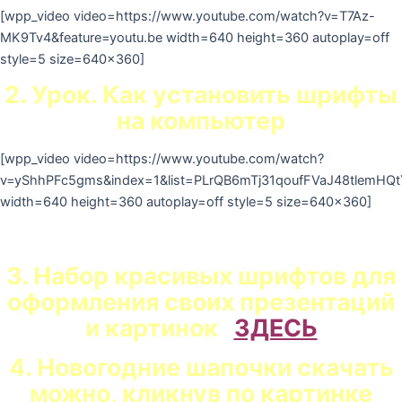
[wpp_video video=https://www.youtube.com/watch?v=T7Az-
MK9Tv4&feature=youtu.be width=640 height=360 autoplay=off
style=5 size=640×360]
2. Урок. Как установить шрифты
на компьютер
[wpp_video video=https://www.youtube.com/watch?
v=yShhPFc5gms&index=1&list=PLrQB6mTj31qoufFVaJ48tlemH
width=640 height=360 autoplay=off style=5 size=640×360]
3. Набор красивых шрифтов для
оформления своих презентаций
и картинок
ЗДЕСЬ
4. Новогодние шапочки скачать
можно, кликнув по картинке