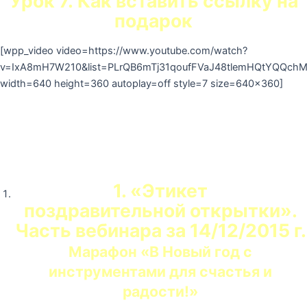
Урок 7. Как вставить ссылку на
подарок
[wpp_video video=https://www.youtube.com/watch?
v=IxA8mH7W210&list=PLrQB6mTj31qoufFVaJ48tlemHQtYQQchM
width=640 height=360 autoplay=off style=7 size=640×360]
Дополнительные
полезности
1. «Этикет
поздравительной открытки».
Часть вебинара за 14/12/2015 г.
Марафон «В Новый год с
инструментами для счастья и
радости!»