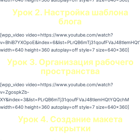
width=640 height=360 autoplay=off style=7 size=640×360]
Урок 2. Настройка шаблона
блога
[wpp_video video=https://www.youtube.com/watch?
v=BhiB7YXOpoE&index=6&list=PLrQB6mTj31qoufFVaJ48tlemH
width=640 height=360 autoplay=off style=7 size=640×360]
Урок 3. Организация рабочего
пространства
[wpp_video video=https://www.youtube.com/watch?
v=ZgospkZb-
XY&index=3&list=PLrQB6mTj31qoufFVaJ48tlemHQtYQQchM
width=640 height=360 autoplay=off style=7 size=640×360]
Урок 4. Создание макета
открытки