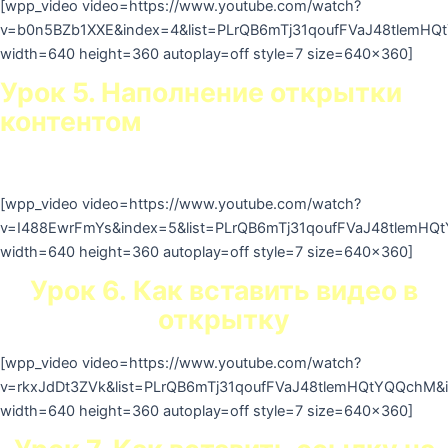
[wpp_video video=https://www.youtube.com/watch?
v=b0n5BZb1XXE&index=4&list=PLrQB6mTj31qoufFVaJ48tlemH
width=640 height=360 autoplay=off style=7 size=640×360]
Урок 5. Наполнение открытки
контентом
[wpp_video video=https://www.youtube.com/watch?
v=I488EwrFmYs&index=5&list=PLrQB6mTj31qoufFVaJ48tlemH
width=640 height=360 autoplay=off style=7 size=640×360]
Урок 6. Как вставить видео в
открытку
[wpp_video video=https://www.youtube.com/watch?
v=rkxJdDt3ZVk&list=PLrQB6mTj31qoufFVaJ48tlemHQtYQQchM&
width=640 height=360 autoplay=off style=7 size=640×360]