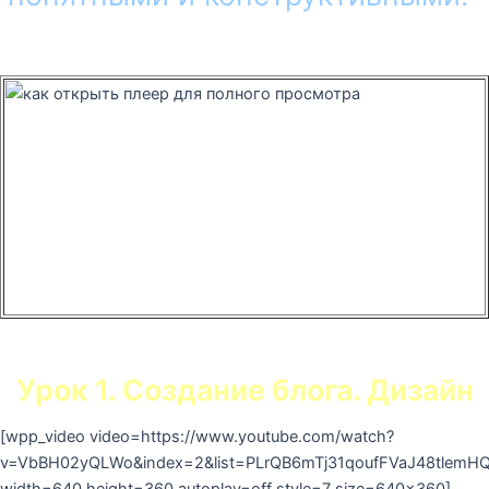
Рекомендации по просмотру видео. Для
более качественного усвоения
материала уроков лучше просматривать
с разворачиванием на весь экран. Для
этого потребуется нажать в правом
нижнем уголке плеера на «расширитель»
для экрана.
Приятного просмотра!
Урок 1. Создание блога. Дизайн
[wpp_video video=https://www.youtube.com/watch?
v=VbBH02yQLWo&index=2&list=PLrQB6mTj31qoufFVaJ48tlem